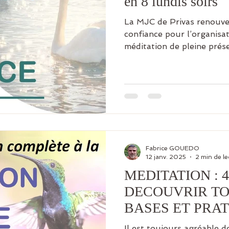
en 8 lundis soirs
La MJC de Privas renouvel
confiance pour l’organisa
méditation de pleine prése
Fabrice GOUEDO
12 janv. 2025
2 min de le
MEDITATION : 
DECOUVRIR TO
BASES ET PRA
JOUR
Il est toujours agréable 