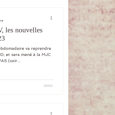
ure
, les nouvelles
23
hebdomadaire va reprendre
30, et sera mené à la MJC
AS (voir...