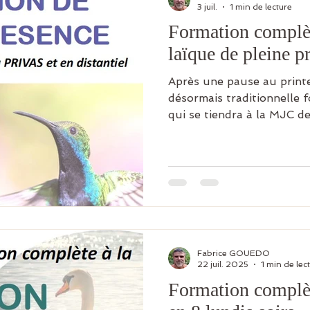
3 juil.
1 min de lecture
Formation complèt
laïque de pleine p
Après une pause au printe
désormais traditionnelle 
qui se tiendra à la MJC de
(19h15-21h45), aux dates 
05, 12 et 19 octobre, 02,
2026. Une journée complè
dimanche 10 janvier 2027
d'une retraite d’intégrati
pratiques méditatives diff
théoriques et divers exerc
Fabrice GOUEDO
22 juil. 2025
1 min de lec
Formation complèt