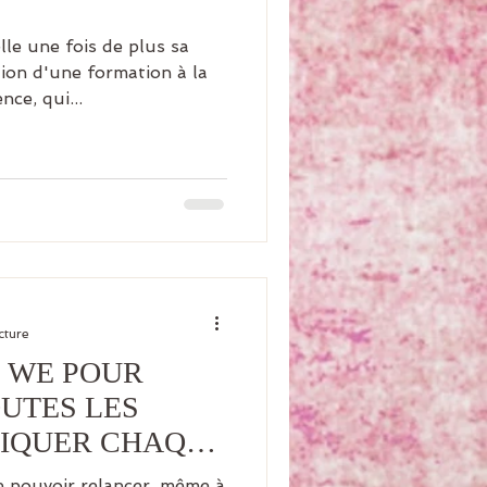
le une fois de plus sa
tion d'une formation à la
nce, qui...
cture
4 WE POUR
UTES LES
TIQUER CHAQUE
de pouvoir relancer, même à