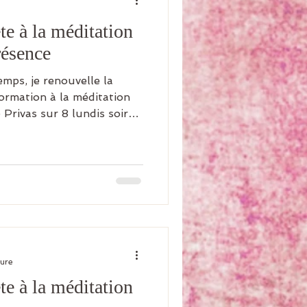
e à la méditation
résence
mps, je renouvelle la
formation à la méditation
 Privas sur 8 lundis soirs
suivantes : 28 septembre,
 09, 16 et 23 novembre
tera la formation le
 (10h-17h), sur le mode
on. Des dizaines de
érentes, de présentations
ices corporel
ture
e à la méditation