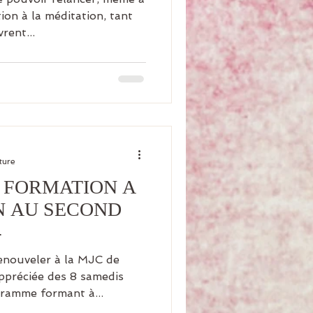
ion à la méditation, tant
rent...
ture
E FORMATION A
N AU SECOND
4
 renouveler à la MJC de
ppréciée des 8 samedis
gramme formant à...